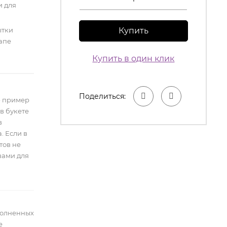
 для
ытки
Купить
апе
Купить в один клик
Поделиться:
- пример
в букете
в
. Если в
тов не
вами для
полненных
е