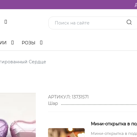
Д
ЦИИ
РОЗЫ
гированный Сердце
АРТИКУЛ:
13731571
Шар
Мини-открытка в п
Мини-открытка в под