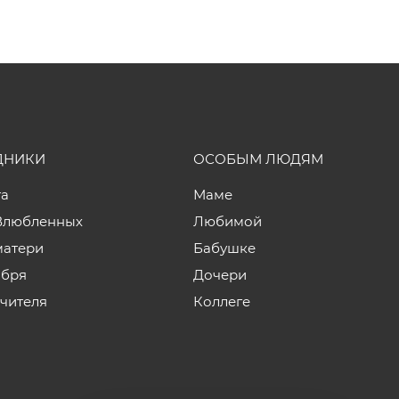
ДНИКИ
ОСОБЫМ ЛЮДЯМ
та
Маме
Влюбленных
Любимой
матери
Бабушке
ября
Дочери
учителя
Коллеге