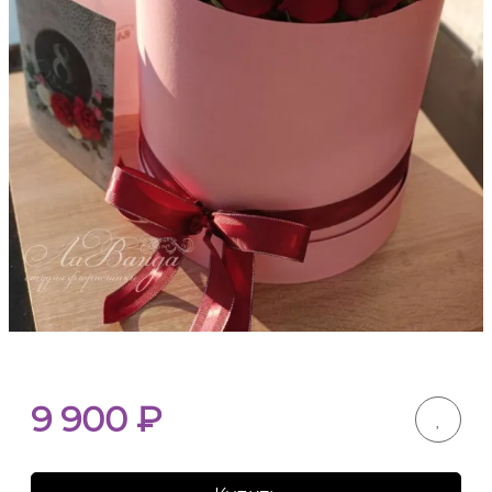
9 900
₽