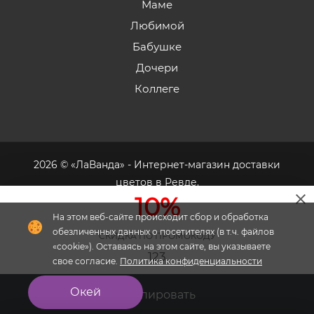
Маме
Любимой
Бабушке
Дочери
Коллеге
2026 © «ЛаВанда» - Интернет-магазин доставки
цветов в Ревде.
10%
На этом веб-сайте происходит сбор и обработка
обезличенных данных о посетителях (в т.ч. файлов
СКИДКА ПО ПРОМОКОДУ
«cookie»). Оставаясь на этом сайте, вы указываете
Флория
- комплексное продвижение цветочного
123
свое согласие.
Политика конфиденциальности
бизнеса
Окей
Скопировать
Главная
Меню
Кабинет
Избранное
Корзина
0