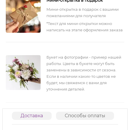
Мини-открытка в подарок
Мини-открытка в подарок с вашими
пожеланиями для получателя
*Текст для мини-открытки можно
написать на этапе оформления заказа
Букет на фотографии - пример нашей
работы. Цветы в букете могут быть
заменены в зависимости от сезона.
Если в наличии каких-то цветов не
будет, мы свяжемся с вами для
уточнения деталей.
Доставка
Способы оплаты
О