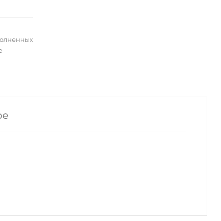
полненных
е
ре