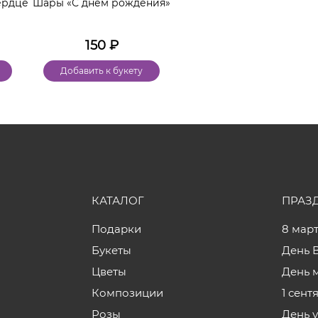
ердце
Шары «С днем рождения»
150
₽
Добавить к букету
КАТАЛОГ
ПРАЗ
Подарки
8 мар
Букеты
День 
Цветы
День 
Композиции
1 сент
Розы
День 