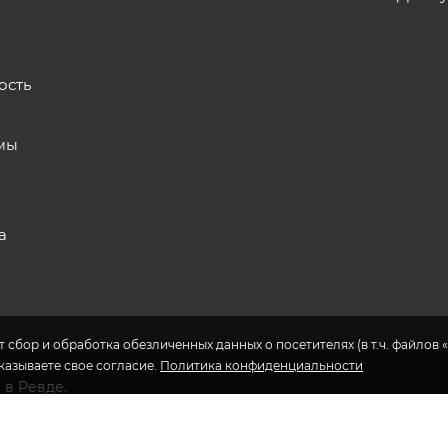
ость
мы
а
 сбор и обработка обезличенных данных о посетителях (в т.ч. файлов «
указываете свое согласие.
Политика конфиденциальности
 в Ревде.
еса