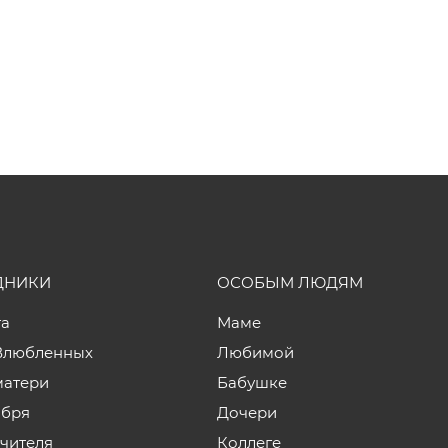
ДНИКИ
ОСОБЫМ ЛЮДЯМ
та
Маме
Влюбленных
Любимой
матери
Бабушке
ября
Дочери
учителя
Коллеге