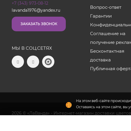
+7 (343) 973-08-12
Вопрос-ответ
lavanda1976@yandex.ru
Гарантии
ЗАКАЗАТЬ ЗВОНОК
Конфиденциальн
Соглашение на
получение рекла
МЫ В СОЦ.СЕТЯХ
Бесконтактная
доставка
Публичная оферт
На этом веб-сайте происходит
Оставаясь на этом сайте, вы 
2026 © «ЛаВанда» - Интернет-магазин доставки цветов
Наши салоны
Флория
- комплексное продвижение цветочного бизн