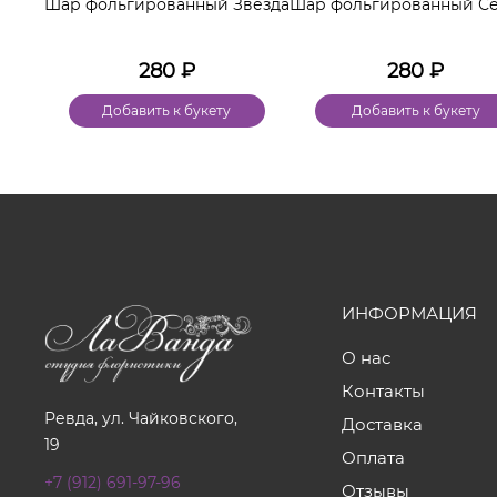
Шар фольгированный Звезда
Шар фольгированный С
280
₽
280
₽
Добавить к букету
Добавить к букету
ИНФОРМАЦИЯ
О нас
Контакты
Ревда, ул. Чайковского,
Доставка
19
Оплата
+7 (912) 691-97-96
Отзывы