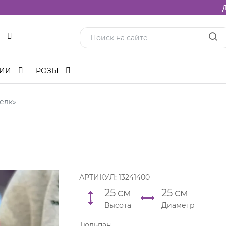
Д
ЦИИ
РОЗЫ
ёлк»
АРТИКУЛ:
13241400
25
см
25
см
Высота
Диаметр
Тюльпан