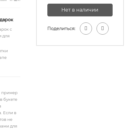
Нет в наличии
одарок
Поделиться:
арок с
 для
ытки
апе
- пример
в букете
в
. Если в
тов не
вами для