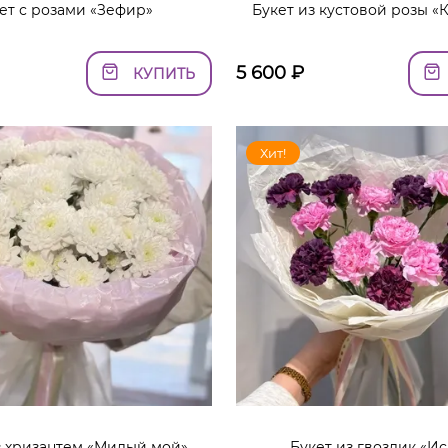
ет с розами «Зефир»
Букет из кустовой розы «
5 600
₽
КУПИТЬ
Хит!
з хризантем «Милый мой»
Букет из гвоздик «И