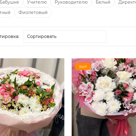
Бабушке
Учителю
Руководителю
Белый
Директ
тный
Фиолетовый
тировка:
Хит!