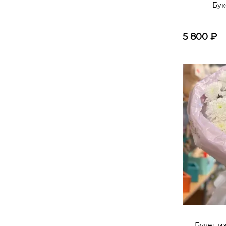
Бук
5 800
₽
Букет и