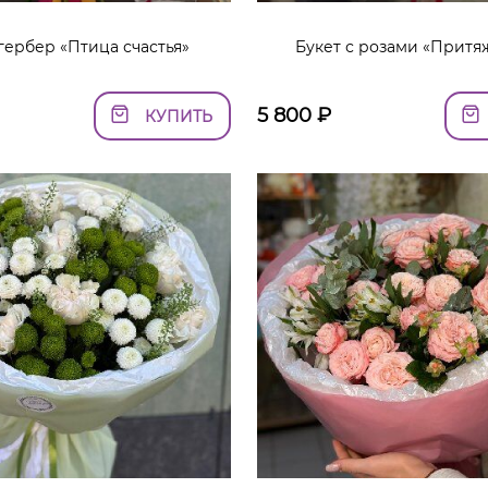
гербер «Птица счастья»
Букет с розами «Прит
5 800
₽
КУПИТЬ