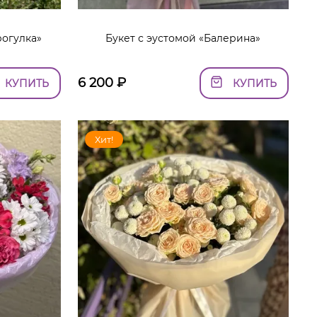
рогулка»
Букет с эустомой «Балерина»
6 200
₽
КУПИТЬ
КУПИТЬ
Хит!