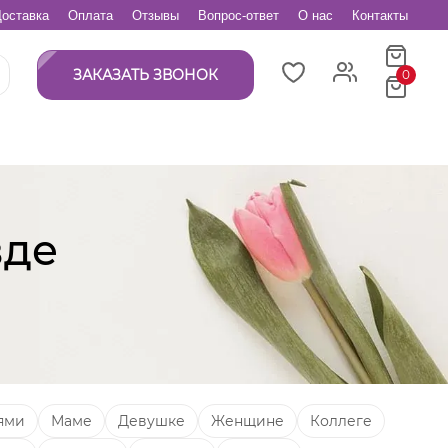
оставка
Оплата
Отзывы
Вопрос-ответ
О нас
Контакты
ЗАКАЗАТЬ ЗВОНОК
0
вде
ями
Маме
Девушке
Женщине
Коллеге