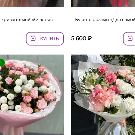
с хризантемой «Счастье»
Букет с розами «Для само
5 600
₽
КУПИТЬ
!