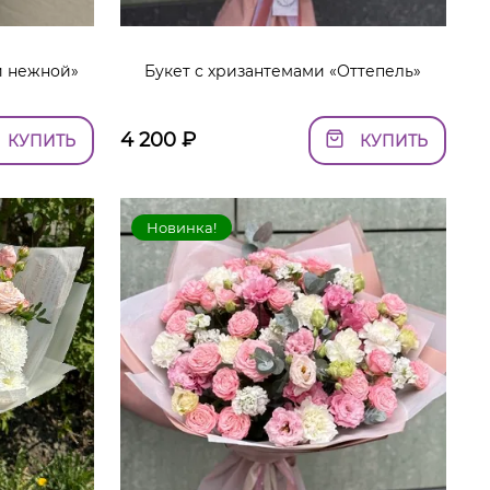
й нежной»
Букет с хризантемами «Оттепель»
4 200
₽
КУПИТЬ
КУПИТЬ
Новинка!