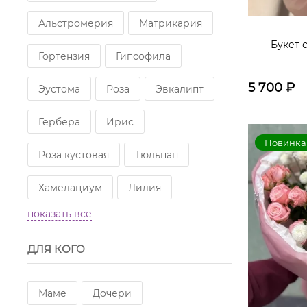
Альстромерия
Матрикария
Букет 
Гортензия
Гипсофила
5 700
₽
Эустома
Роза
Эвкалипт
Гербера
Ирис
Новинка
Роза кустовая
Тюльпан
Хамелациум
Лилия
показать всё
Гвоздика
Хлопок
ДЛЯ КОГО
Аспидистра
Рускус
Гиацинт
Хризантема
Маме
Дочери