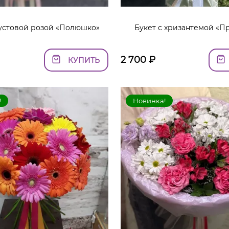
кустовой розой «Полюшко»
Букет с хризантемой «П
2 700
₽
КУПИТЬ
!
Новинка!