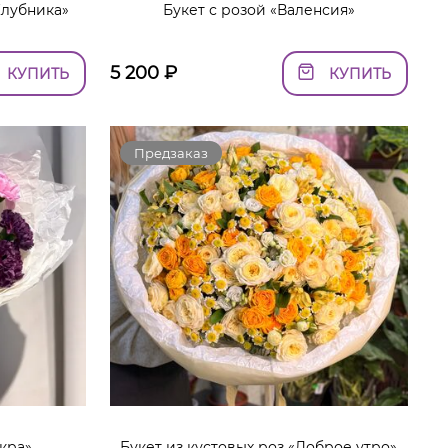
Клубника»
Букет с розой «Валенсия»
5 200
₽
КУПИТЬ
КУПИТЬ
Предзаказ
скра»
Букет из кустовых роз «Доброе утро»