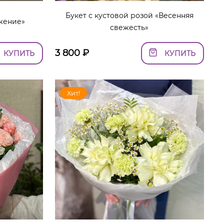
Букет с кустовой розой «Весенняя
яжение»
свежесть»
3 800
₽
КУПИТЬ
КУПИТЬ
Хит!