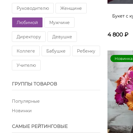
Гвоздика кустовая
Подсолнух
Руководителю
Женщине
Букет с 
Маттиола
Пистация
Любимой
Мужчине
4 800
₽
Директору
Девушке
Коллеге
Бабушке
Ребенку
Новинка
Учителю
ГРУППЫ ТОВАРОВ
Популярные
Новинки
САМЫЕ РЕЙТИНГОВЫЕ