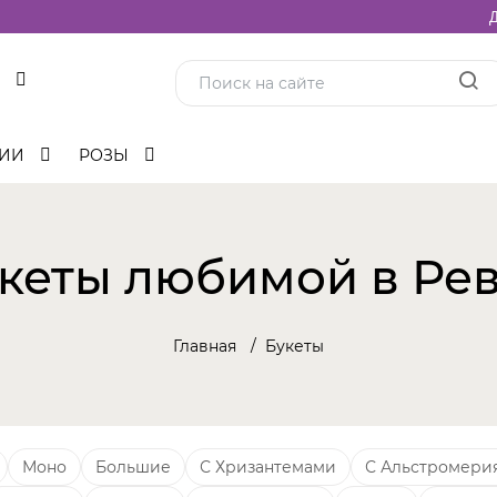
Д
ЦИИ
РОЗЫ
кеты любимой в Ре
Главная
Букеты
Моно
Большие
С Хризантемами
С Альстромери