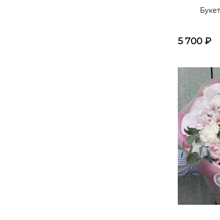
Буке
5 700
₽