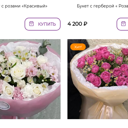
т с розами «Красивый»
Букет с герберой « Роз
4 200
₽
КУПИТЬ
Хит!