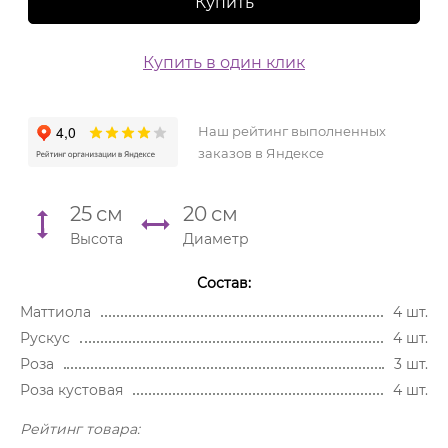
Купить
Купить в один клик
Наш рейтинг выполненных
заказов в Яндексе
25
см
20
см
Высота
Диаметр
Состав:
Маттиола
4 шт.
Рускус
4 шт.
Роза
3 шт.
Роза кустовая
4 шт.
Рейтинг товара: