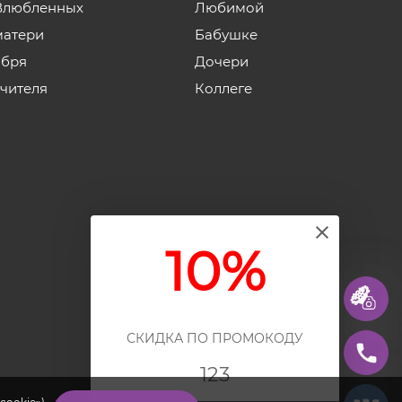
Влюбленных
Любимой
матери
Бабушке
ября
Дочери
учителя
Коллеге
10%
СКИДКА ПО ПРОМОКОДУ
123