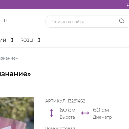
Д
ЦИИ
РОЗЫ
изнание»
изнание»
АРТИКУЛ:
13281462
60
см
60
см
Высота
Диаметр
Роза кустовая