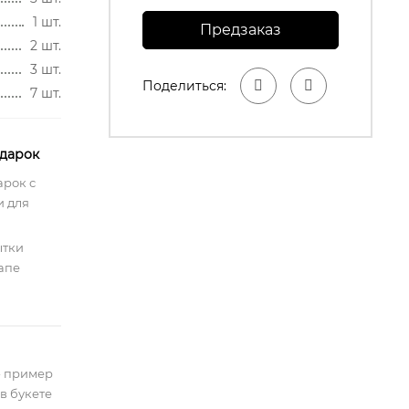
1 шт.
Предзаказ
2 шт.
3 шт.
Поделиться:
7 шт.
одарок
арок с
 для
ытки
апе
- пример
в букете