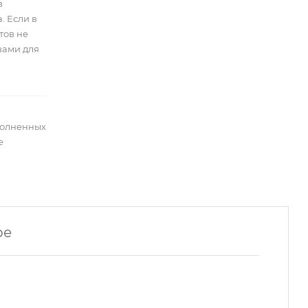
в
. Если в
тов не
вами для
полненных
е
ре