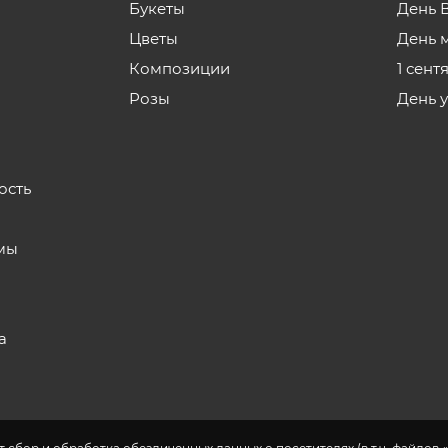
Букеты
День 
Цветы
День 
Композиции
1 сент
Розы
День 
ость
мы
а