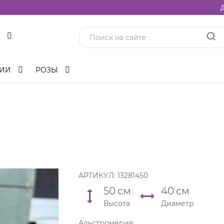
Д
ЦИИ
РОЗЫ
АРТИКУЛ:
13281450
50
см
40
см
Высота
Диаметр
Альстромерия