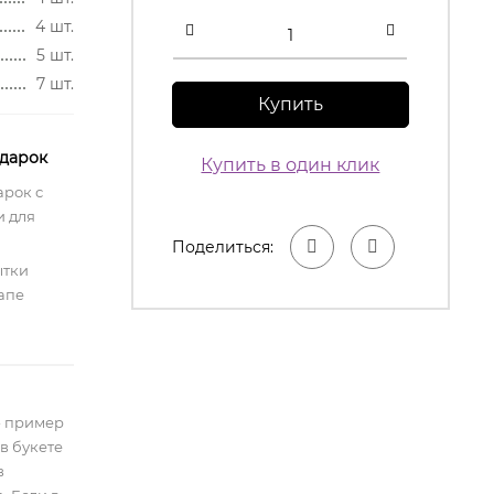
4 шт.
5 шт.
7 шт.
Купить
одарок
Купить в один клик
арок с
 для
Поделиться:
ытки
апе
- пример
в букете
в