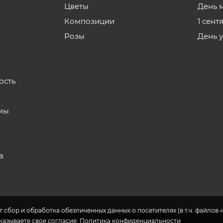
Цветы
День 
Композиции
1 сент
Розы
День 
ость
мы
а
 сбор и обработка обезличенных данных о посетителях (в т.ч. файлов «
указываете свое согласие.
Политика конфиденциальности