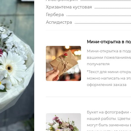
Хризантема кустовая
Гербера
Аспидистра
Мини-открытка в п
Мини-открытка в под
вашими пожеланиями
получателя
*Текст для мини-откр
можно написать на эт
оформления заказа
Букет на фотографии 
нашей работы. Цветы 
могут быть заменены 