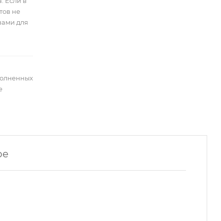
. Если в
тов не
вами для
полненных
е
ре