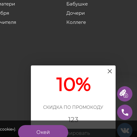
матери
Бабушке
ября
Дочери
учителя
Коллеге
10%
СКИДКА ПО ПРОМОКОДУ
123
cookie»).
Окей
Скопировать