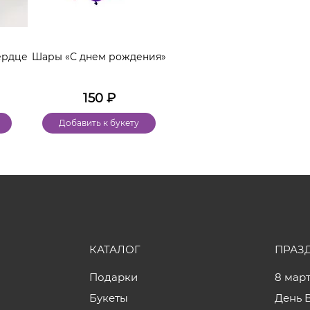
ердце
Шары «С днем рождения»
150
₽
Добавить к букету
КАТАЛОГ
ПРАЗ
Подарки
8 мар
Букеты
День 