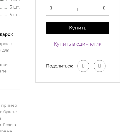
5 шт.
5 шт.
Купить
одарок
арок с
Купить в один клик
 для
ытки
Поделиться:
апе
- пример
в букете
в
. Если в
тов не