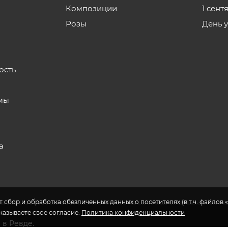
Композиции
1 сент
Розы
День 
ость
мы
а
 сбор и обработка обезличенных данных о посетителях (в т.ч. файлов «
указываете свое согласие.
Политика конфиденциальности
 в Ревде.