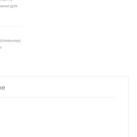
вами для
полненных
е
ре