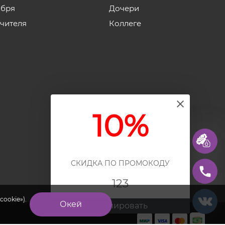
ября
Дочери
учителя
Коллеге
10%
СКИДКА ПО ПРОМОКОДУ
123
cookie»).
Окей
Скопировать