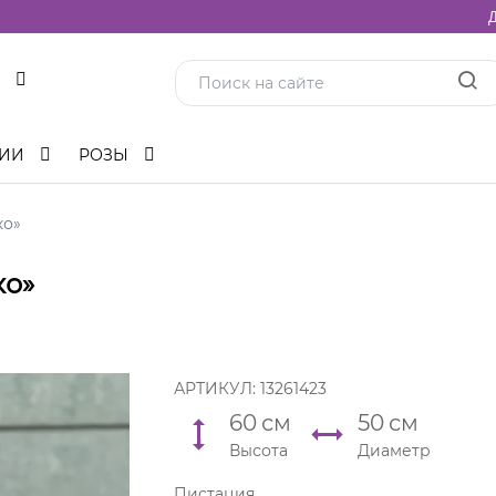
Д
ЦИИ
РОЗЫ
ко»
ко»
АРТИКУЛ:
13261423
60
см
50
см
Высота
Диаметр
Пистация