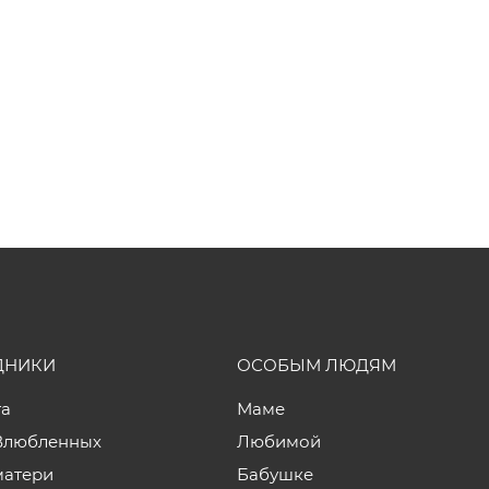
ДНИКИ
ОСОБЫМ ЛЮДЯМ
та
Маме
Влюбленных
Любимой
матери
Бабушке