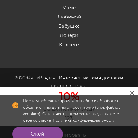
Маме
Любимой
Бабушке
Дочери
Коллеге
2026 © «ЛаВанда» - Интернет-магазин доставки
цветов в Ревде.
10%
На этом веб-сайте происходит сбор и обработка
обезличенных данных о посетителях (в т.ч. файлов
СКИДКА ПО ПРОМОКОДУ
«cookie»). Оставаясь на этом сайте, вы указываете
Флория
- комплексное продвижение цветочного
123
свое согласие.
Политика конфиденциальности
бизнеса
Окей
Скопировать